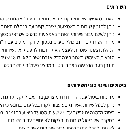
השירותים
האתר מאפשר שירותי דקורציה אמנותית , פיסול, אמנות שימו
ניתן להזמין שירותים באמצעות יצירת קשר עם הנהלת האתר בה
ניתן לשלם עבור שירותי האתר באמצעות כרטיס אשראי בכפוף
מחיר השירותים הינם כולל מע"מ בכפוף לחוק המיסים עבור "
הנהלת האתר שומרת לעצמה את הזכות להפסיק את שירותיה 
הזכאות 
תינתן בעת הרכישה באתר. קטין המבצע פעולות ייחשב כקטין א
ביטולים ושינוי סוגי השירותים
מדיניות ביטול עסקה והחזרת מוצרים, בהתאם לתקנות הגנת הצרכן (ביטל עסקה), התשע
ניתן לבטל שירות אשר נקבע עבור לקוח בכל עת, ובתנאי כי הלקוח יידע את ה
ביטול הזמנה יתאפשר עד 24 שעות ממועד ביצוע ההזמנה, בכפוף לכך כי ההזמנה לא יצאה לשילוח.
במקרה של ביטול שירותים, הלקוח לא יחוייב עבור השירות.
לא ניתן לקבל החזר כספי עבור שירותים אשר בוצעו.