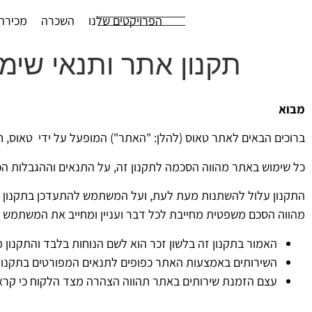
הפרויקטים שלנו
השכרה
מכירה
תקנון אתר ותנאי שימ
מבוא
ברוכים הבאים לאתר טאוס (להלן: "האתר") המופעל על ידי טאוס
, ח.פ 028421030, מכתובת קיב
כל שימוש באתר מהווה הסכמה לתקנון זה, על התנאים וההגבלות הכל
התקנון עלול להשתנות מעת לעת, ועל המשתמש להתעדכן בתקנון בכל 
מהווה הסכם משפטית מחייבת לכל דבר ועניין ומחייב את המשתמש ע
האמור בתקנון זה בלשון זכר הוא לשם הנוחות בלבד והתקנון מת
השירותים באמצעות האתר כפופים לתנאים המפורטים בתקנון 
עצם הזמנת שירותים באתר תהווה הצהרה מצד הלקוח כי קרא את