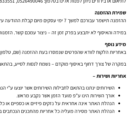
לתיאום או בירורים ניתן לפנות אלינו בטלפון: 0526490046, 036833551 או במייל: taoos.co.il@gmail.com
שמירת ההזמנה
ההזמנה תישמר עבורכם למשך 7 ימי עסקים מיום קבלת ההודעה על מוכנותה.
במידה והאיסוף לא יתבצע בפרק זמן זה – ניצור עמכם קשר. הזמנו
מידע נוסף
באחריות הלקוח לוודא שהפרטים שנמסרו בעת ההזמנה (שם, טלפון, א
במקרה של צורך דחוף באיסוף מוקדם – נשמח לנסות לסייע, בהתאם 
אחריות ושירות –
השירותים ינתנו בהתאם לחבילות השירותים אשר יוצעו ע"י ה
אורך השירות הינו ע"פ מועד הזמן אשר נקבע מראש.
הנהלת האתר אינה אחראית על נזקים פיזיים או כספיים או כל
הנהלת האתר מסירה מעליה כל אחריות מהתכנים הנכתבים ב