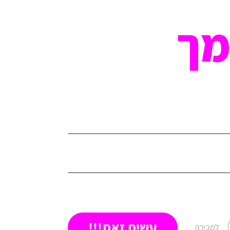
מך
עשית זאת!!!