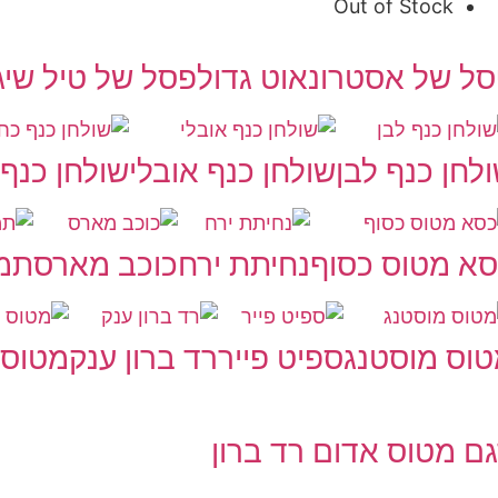
Out of Stock
ל של אסטרונאוט גדול
פסל של טיל שיגו
לחן כנף לבן
שולחן כנף אובלי
שולחן כנף 
א מטוס כסוף
נחיתת ירח
כוכב מארס
תמו
וס מוסטנג
ספיט פייר
רד ברון ענק
מטוס 
ם מטוס אדום רד ברון