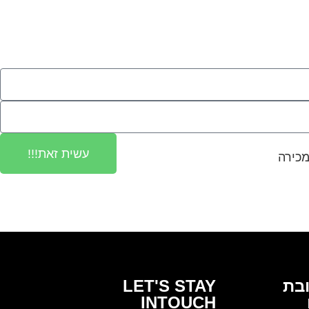
עשית זאת!!!
כירה
בת
LET'S STAY
INTOUCH