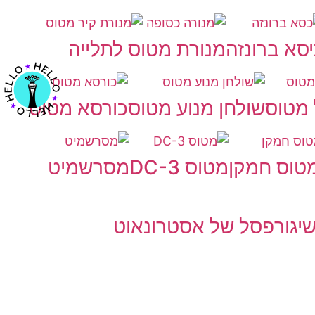
סא ברונזה
מנורת מטוס לתלייה
מטוס
שולחן מנוע מטוס
כורסא מטוס
טוס חמקן
מטוס DC-3
מסרשמיט
יגור
פסל של אסטרונאוט