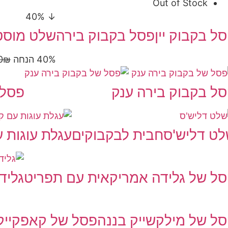
Out of Stock
↓ 40%
ל בקבוק יין
פסל בקבוק בירה
שלט מוסט
40% הנחה
₪
0
ל בקבוק בירה ענק
פסל 
ט דליש'ס
חבית לבקבוקים
עגלת עוגות ע
ל של גלידה אמריקאית עם תפריט
גליד
ל של מילקשייק בננה
פסל של קאפקייק