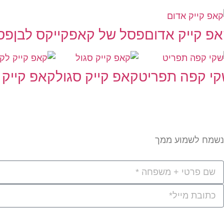
פ קייק אדום
פסל של קאפקייקס לבן
פס
י קפה תפריט
קאפ קייק סגול
קאפ קייק 
נשמח לשמוע ממך