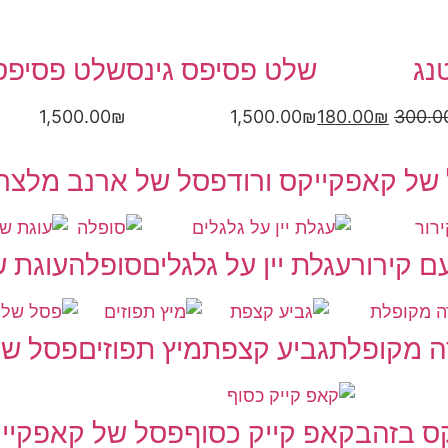
נג
שלט פסיפס גינס
שלט פסיפס
1,500.00
₪
1,500.00
₪
180.00
₪
300.0
של קאפקייקס ורוד
פסל של ארנב מלצר
ם קירור
עגלת יין על גלגלים
סופלה
עוגת 
ה מקופלת
גביע קצפת
מיץ תפוזים
פסל של
ס בזהב
קאפ קייק כסוף
פסל של קאפקייק