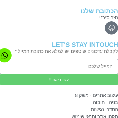
תובת שלנו
ר סירני
LET'S STAY INTOU
בלת עדכונים שוטפים יש למלא את כתובת המייל *
עשית זאת!!!
צוב אתרים - משק 8
יה - חובזה
דרי נגישות
נון אתר ותנאי שימוש