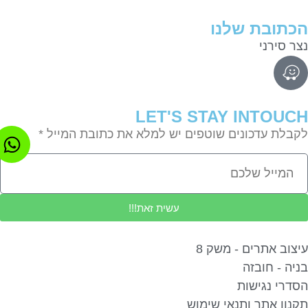
תובת שלנו
ר סירני
LET'S STAY INTOU
בלת עדכונים שוטפים יש למלא את כתובת המייל *
עשית זאת!!!
צוב אתרים - משק 8
יה - חובזה
דרי נגישות
נון אתר ותנאי שימוש