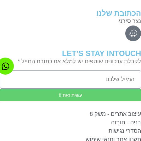
תובת שלנו
ר סירני
LET'S STAY INTOU
בלת עדכונים שוטפים יש למלא את כתובת המייל *
עשית זאת!!!
צוב אתרים - משק 8
יה - חובזה
דרי נגישות
נון אתר ותנאי שימוש