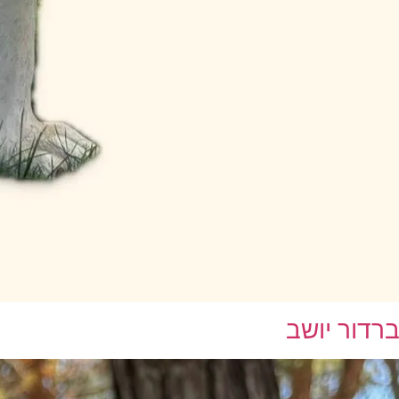
רדור יושב