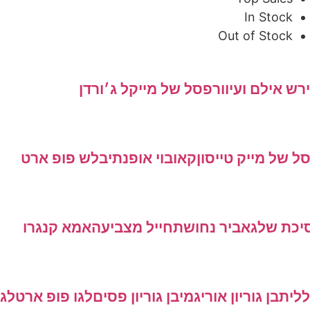
In Stock
Out of Stock
 אילם ועיוור
פסל של מייקל ג׳ורדן
של מייק טייסון
קאובוי אופנתי
בלש פופ ארט
כת שלג
אביר נחושת
חייל מצביעה
אמא קנגרו
ית
בן גוריון אוריגמי
בן גוריון פסים
לגו פופ ארט
לגו