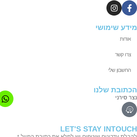
דע שימושי
אודות
צרו קשר
החשבון שלי
תובת שלנו
ר סירני
LET'S STAY INTOU
בלת עדכונים שוטפים יש למלא את כתובת המייל *