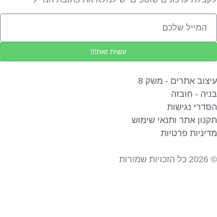
עשית זאת!!!
צוב אתרים - משק 8
יה - חובזה
דרי נגישות
נון אתר ותנאי שימוש
יניות פרטיות
ורות