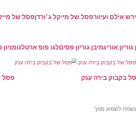
רש אילם ועיוור
פסל של מייקל ג׳ורדן
פסל של מייק 
 גוריון אוריגמי
בן גוריון פסים
לגו פופ ארט
לגו
מניון 
ל בקבוק בירה ענק
פסל ש
נשמח לשמוע ממך