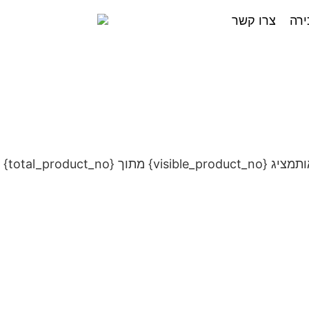
ירה
צרו קשר
מציג {visible_product_no} מתוך {total_product_no} תוצאות