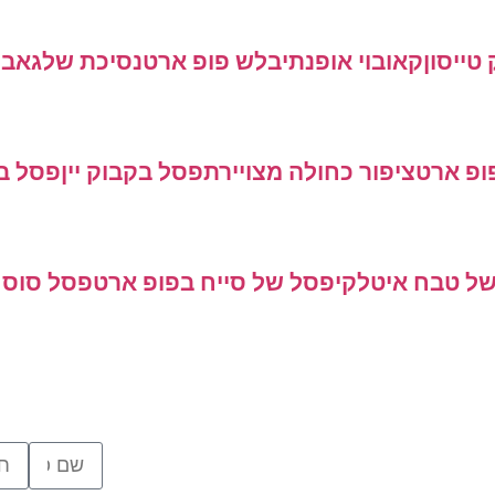
טייסון
קאובוי אופנתי
בלש פופ ארט
נסיכת שלג
אבי
פופ ארט
ציפור כחולה מצויירת
פסל בקבוק יין
פסל ב
ל טבח איטלקי
פסל של סייח בפופ ארט
פסל סוס 