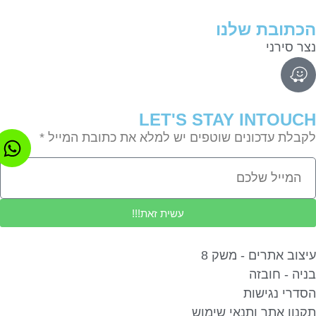
תובת שלנו
ר סירני
LET'S STAY INTOU
בלת עדכונים שוטפים יש למלא את כתובת המייל *
עשית זאת!!!
צוב אתרים - משק 8
יה - חובזה
דרי נגישות
נון אתר ותנאי שימוש