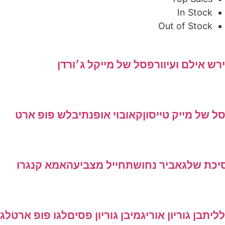
In Stock
Out of Stock
 אילם ועיוור
פסל של מייקל ג׳ורדן
של מייק טייסון
קאובוי אופנתי
בלש פופ ארט
כת שלג
אביר נחושת
חייל מצביעה
אמא קנגרו
ית
בן גוריון אוריגמי
בן גוריון פסים
לגו פופ ארט
לגו