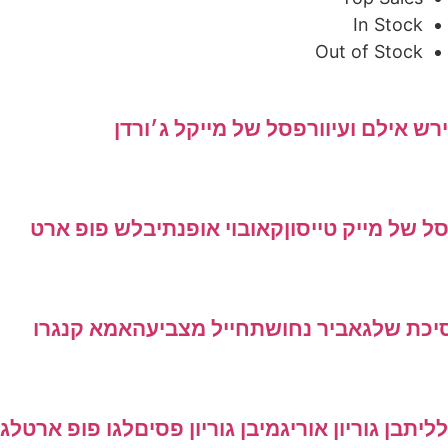
In Stock
Out of Stock
 אילם ועיוור
פסל של מייקל ג׳ורדן
של מייק טייסון
קאובוי אופנתי
בלש פופ ארט
כת שלג
אביר נחושת
חייל מצביעה
אמא קנגרו
ית
בן גוריון אוריגמי
בן גוריון פסים
לגו פופ ארט
לגו