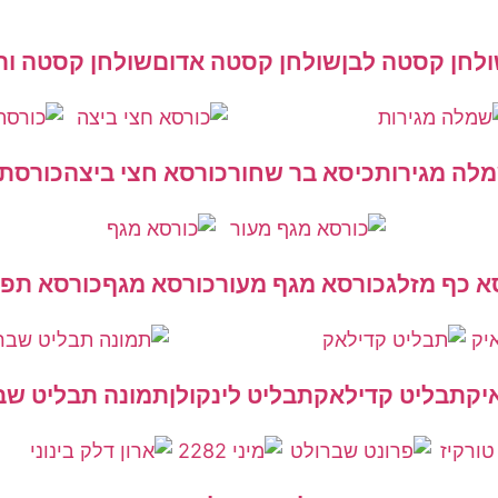
לחן קסטה לבן
שולחן קסטה אדום
שולחן קסטה ור
לה מגירות
כיסא בר שחור
כורסא חצי ביצה
כורסת 
א כף מזלג
כורסא מגף מעור
כורסא מגף
כורסא תפו
יק
תבליט קדילאק
תבליט לינקולן
תמונה תבליט שב