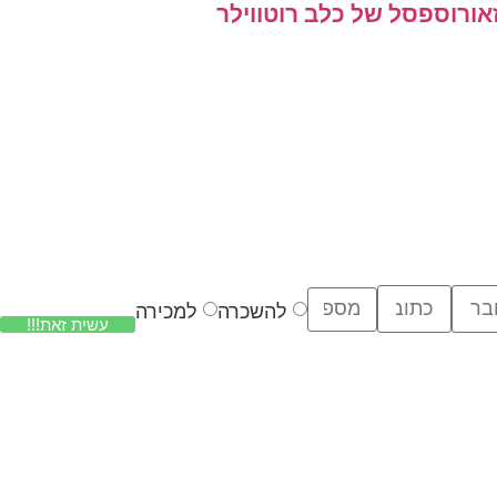
אורוס
פסל של כלב רוטווילר
להשכרה
למכירה
עשית זאת!!!