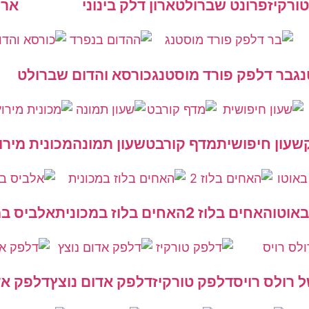
ורקיז
פרונט שברולט
ארון דלק בינוני
ארו
נג
בר דלפק פורד מוסטנג
כורסא והדום שברולט
שעון חיפושית
מדף קורבט
שעון תמונה
מכונית מירו
באוטו
האחים בלוז 2
האחים בלוז במכונית
אלביס במ
 רולס רויס
דלפק טורקיז
דלפק אדום נוצץ
דלפק אד