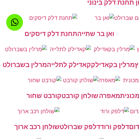
ן תחנת דלק בינוני
ואן בר שתייה
תחנת דלק דיסקים
ץ
מרלין בקאדילק
קאדילק לתלייה
מרלין בשברולט
כונית
מאפרה
שולחן קורבט
קורבט שחור
ום
דלפק ורוד
דלפק שברולט
שולחן רכב ארוך