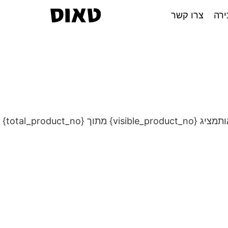
ירה
צרו קשר
מציג {visible_product_no} מתוך {total_product_no} תוצאות