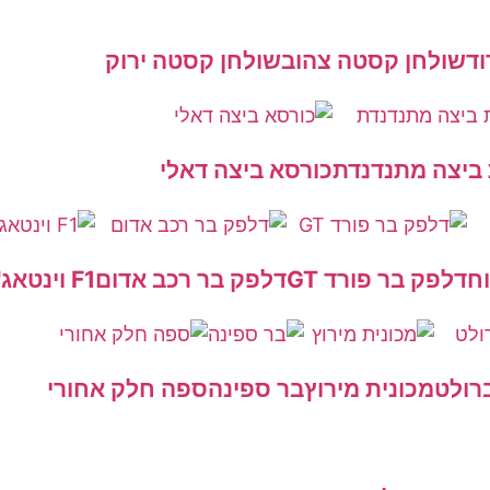
וד
שולחן קסטה צהוב
שולחן קסטה ירוק
ביצה מתנדנדת
כורסא ביצה דאלי
ח
דלפק בר פורד GT
דלפק בר רכב אדום
F1 וינטאג'
רולט
מכונית מירוץ
בר ספינה
ספה חלק אחורי