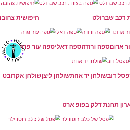
 רכב שברולט
חיפושית צהובה
ר אדום
ספה ורודה
ספה דאלי
ספה עור פרה
סל דוב
שולחן יד אחת
שולחן ליצן
שולחן אקרובט
רון תחנת דלק בפופ ארט