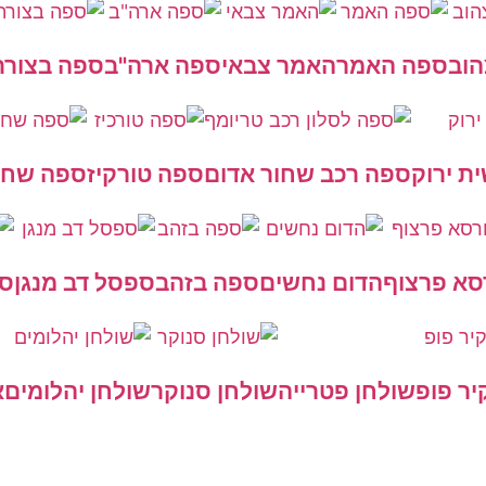
וב
ספה האמר
האמר צבאי
ספה ארה"ב
ספה בצורת
ת ירוק
ספה רכב שחור אדום
ספה טורקיז
ספה שחו
סא פרצוף
הדום נחשים
ספה בזהב
ספסל דב מנגן
ספ
יר פופ
שולחן פטרייה
שולחן סנוקר
שולחן יהלומים
א