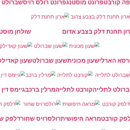
ה קורבט
פרונט מוסטנג
פרונט רולס רויס
שברולט ט
ון תחנת דלק בצבע אדום
שולחן מוסט
רסא הארלי
שעון מכונית
שעון שברולט
שעון קאדילק
רולט לתלייה
קורבט לתלייה
מרלין ברכב
גיימס דין 
פק קורבט
מראה חיפושית
רולסרויס שחור
דלפק של