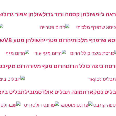
אה ג'יפ
שולחן קסטה ורוד גדול
שולחן אפור גדול
שו
סא שרפרף מלכותי
הדום פטרייה
שולחן מנוע V8
שמ
רסת ביצה כולל הדום
הדום מגף מעור
הדום מגף
כס
ליט נסקאר
תמונה תבליט אולדסמוביל
תבליט ביוא