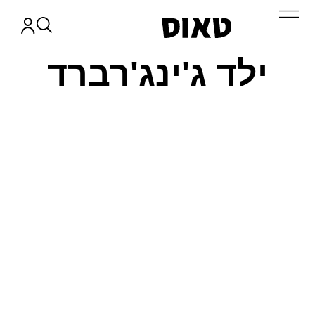
ילד ג'ינג'רברד