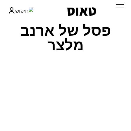
פסל של ארנב
מלצר