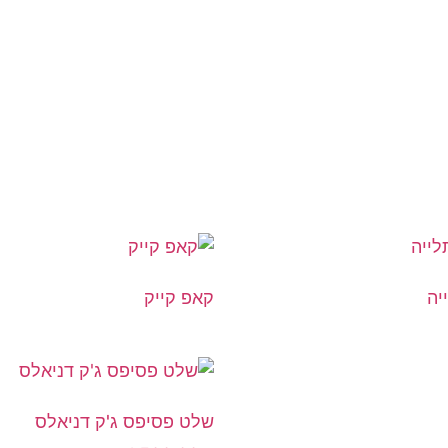
יה
קאפ קייק
שלט פסיפס ג'ק דניאלס