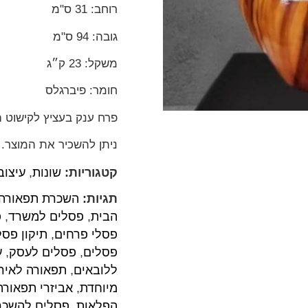
רוחב: 31 ס"מ
גובה: 94 ס"מ
משקל: 23 ק״ג
חומר: פיברגלס
פרח ענק בעציץ לקישוט ה
ניתן להשכיר את המוצר.
קטגוריות:
שונות
,
עיצוב
תגיות:
השכרת תפאורה
הבית
,
פסלים למשרד
,
פ
פסלי פרחים
,
תיקון פסל
פסלים
,
פסלים לעסק
,
ע
ללובאים
,
תפאורה לאירו
מיוחדת
,
אביזרי תפאור
הפלאות
,
פסלים להשכר