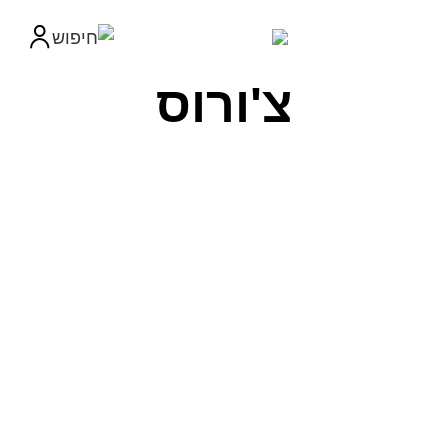
צ'ורוס