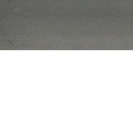
קדימה! נשמח לקבל ממך הו