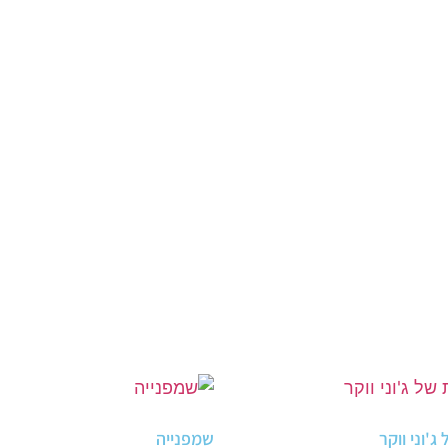
'וני ווקר
שמפנייה