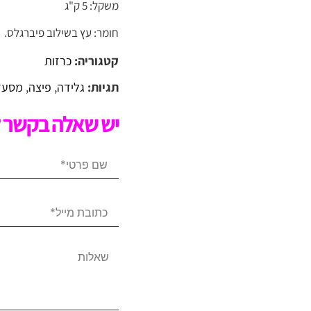
משקל: 5
ק"ג
חומר: עץ בשילוב פיברגלס.
קטגוריה:
כרזות
תגיות:
גלידה
,
פיצה
,
מסעד
יש שאלה בקשר ל