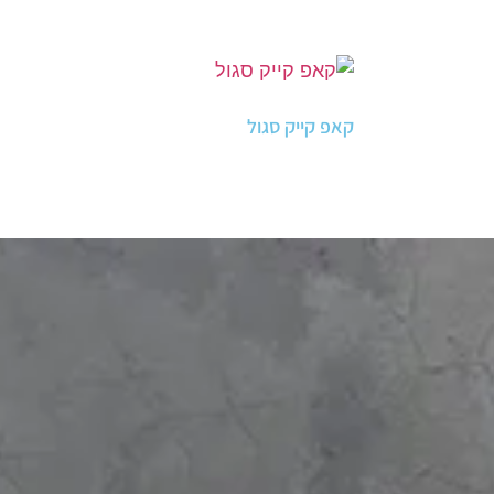
קאפ קייק סגול