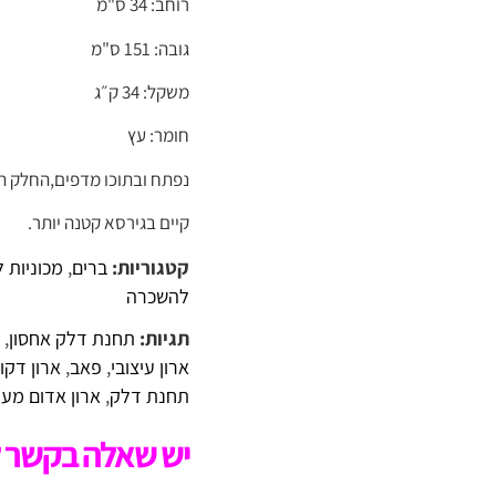
רוחב: 34 ס"מ
גובה: 151 ס"מ
משקל: 34 ק״ג
חומר: עץ
נפתח ובתוכו מדפים,החלק ה
קיים בגירסא קטנה יותר.
קטגוריות:
ברים
,
מכוניות 
להשכרה
תגיות:
תחנת דלק אחסון
,
ת
ארון עיצובי
,
פאב
,
ארון דקו
תחנת דלק
,
ארון אדום מעו
יש שאלה בקשר ל